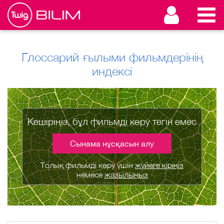
Глоссарий ғылыми фильмдерінің
индексі
Кешіріңіз, бұл фильмді көру тегін емес
Сынама нұсқасын алу
Толық фильмді көру үшін
жүйеге кіріңіз
немесе
жазылыңыз