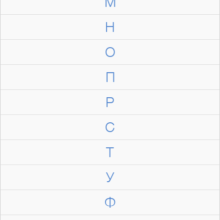
М
Н
О
П
Р
С
Т
У
Ф