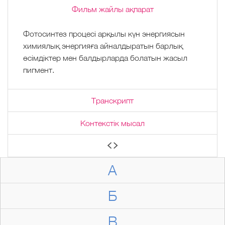
Фильм жайлы ақпарат
Фотосинтез процесі арқылы күн энергиясын
химиялық энергияға айналдыратын барлық
өсімдіктер мен балдырларда болатын жасыл
пигмент.
Транскрипт
Контекстік мысал
А
Б
В