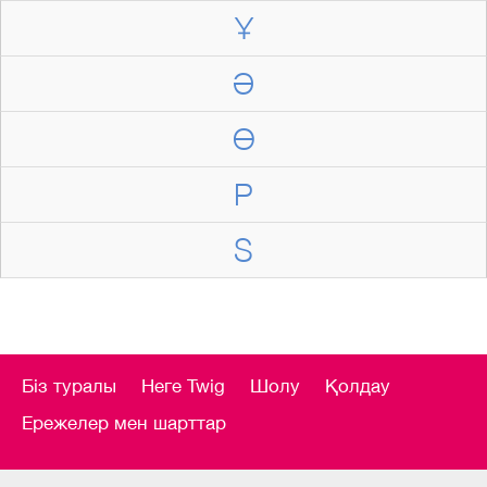
Ұ
Ә
Ө
P
S
Біз туралы
Неге Twig
Шолу
Қолдау
Ережелер мен шарттар