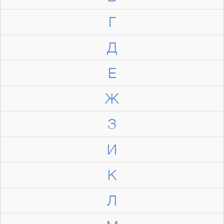
Г
Д
Е
Ж
З
И
К
Л