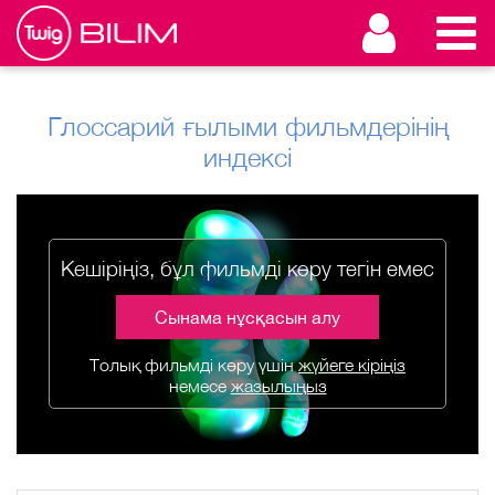
Глоссарий ғылыми фильмдерінің
индексі
Кешіріңіз, бұл фильмді көру тегін емес
Сынама нұсқасын алу
Толық фильмді көру үшін
жүйеге кіріңіз
немесе
жазылыңыз