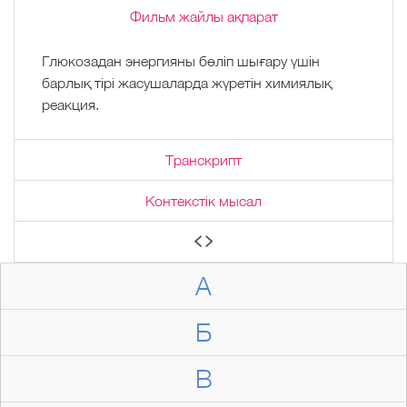
Фильм жайлы ақпарат
Глюкозадан энергияны бөліп шығару үшін
барлық тірі жасушаларда жүретін химиялық
реакция.
Транскрипт
Контекстік мысал
А
Б
В