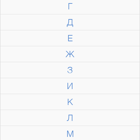
Г
Д
Е
Ж
З
И
К
Л
М