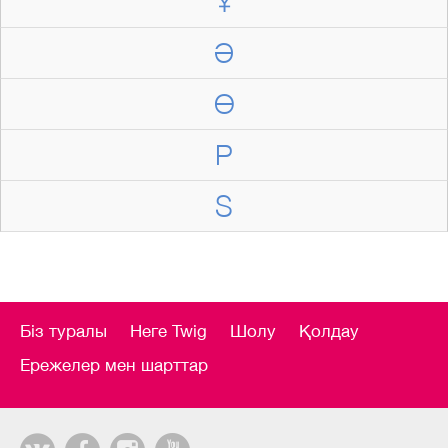
Ұ
Ә
Ө
P
S
Біз туралы
Неге Twig
Шолу
Қолдау
Ережелер мен шарттар