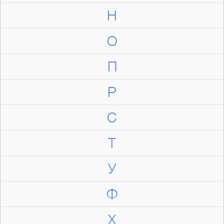
Н
О
П
Р
С
Т
У
Ф
Х