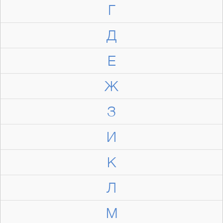
Г
Д
Е
Ж
З
И
К
Л
М