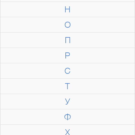
Н
О
П
Р
С
Т
У
Ф
Х