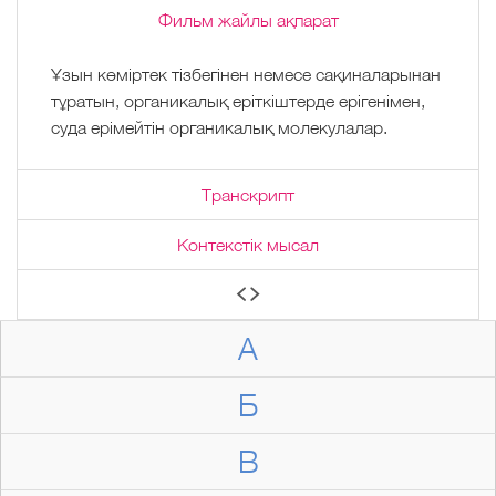
Фильм жайлы ақпарат
Ұзын көміртек тізбегінен немесе сақиналарынан
тұратын, органикалық еріткіштерде ерігенімен,
суда ерімейтін органикалық молекулалар.
Транскрипт
Контекстік мысал
А
Б
В