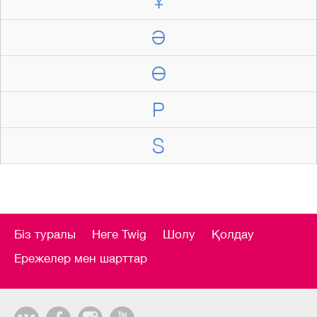
Ұ
Ә
Ө
P
S
Біз туралы
Неге Twig
Шолу
Қолдау
Ережелер мен шарттар