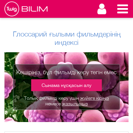
Глоссарий ғылыми фильмдерінің
индексі
Кешіріңіз, бұл фильмді көру тегін емес
Сынама нұсқасын алу
Толық фильмді көру үшін
жүйеге кіріңіз
немесе
жазылыңыз