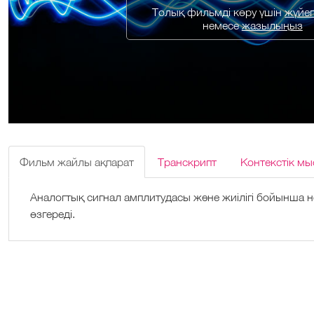
Толық фильмді көру үшін
жүйеге
немесе
жазылыңыз
Фильм жайлы ақпарат
Транскрипт
Контекстік мы
Аналогтық сигнал амплитудасы және жиілігі бойынша не
өзгереді.