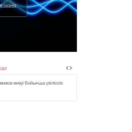
 кіріңіз
сал
месе екеуі бойынша үзіліссіз