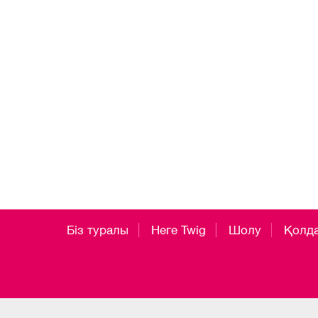
Біз туралы
Неге Twig
Шолу
Қолд