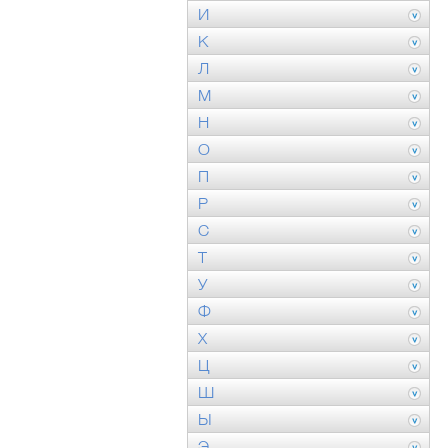
И
К
Л
М
Н
О
П
Р
С
Т
У
Ф
Х
Ц
Ш
Ы
Э