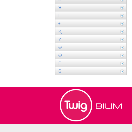
Я
І
Ғ
Қ
Ұ
Ә
Ө
P
S