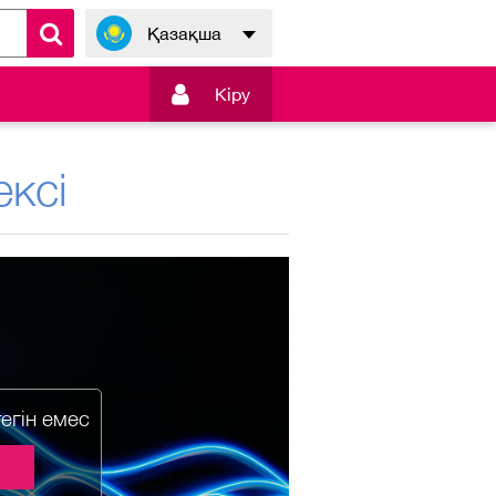
Қазақша

Кiру
ксі
тегін емес