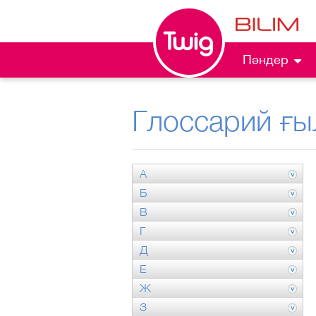
Пәндер
Глоссарий ғы
А
Б
В
Г
Д
Е
Ж
З