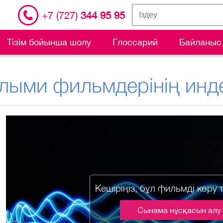
+7 (727)
344 95 95
Тізім бойынша шолу
Глоссарий
Байланыс
лыми фильмдерінің инде
Кешіріңіз, бұл фильмді көру 
Сынама нұсқасын алу