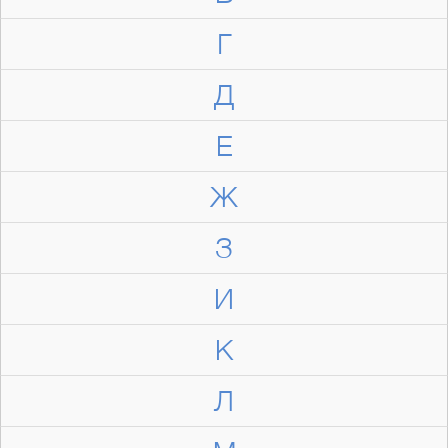
Г
Д
Е
Ж
З
И
К
Л