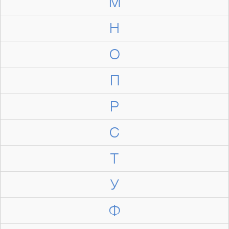
М
Н
О
П
Р
С
Т
У
Ф