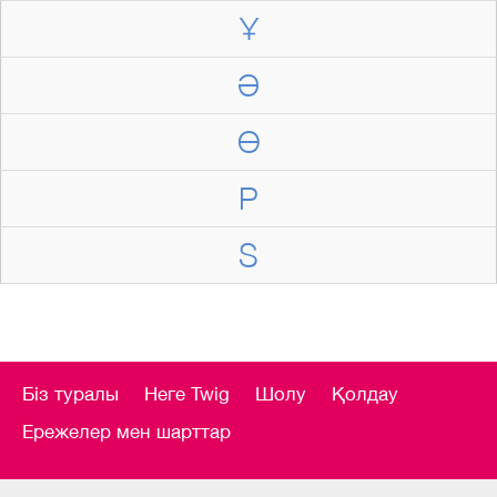
Ұ
Ә
Ө
P
S
Біз туралы
Неге Twig
Шолу
Қолдау
Ережелер мен шарттар