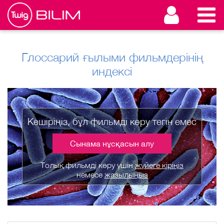
Глоссарий ғылыми фильмдерінің
индексі
Кешіріңіз, бұл фильмді көру тегін емес
Сынама нұсқасын алу
Толық фильмді көру үшін
жүйеге кіріңіз
немесе
жазылыңыз