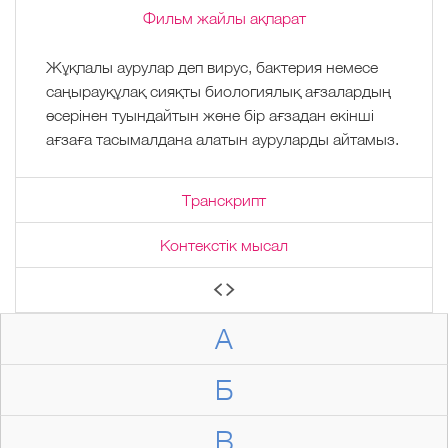
Фильм жайлы ақпарат
Жұқпалы аурулар деп вирус, бактерия немесе
саңырауқұлақ сияқты биологиялық ағзалардың
әсерінен туындайтын және бір ағзадан екінші
ағзаға тасымалдана алатын ауруларды айтамыз.
Транскрипт
Контекстік мысал
А
Б
В