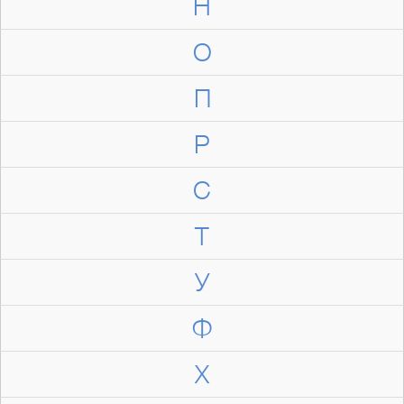
Н
О
П
Р
С
Т
У
Ф
Х