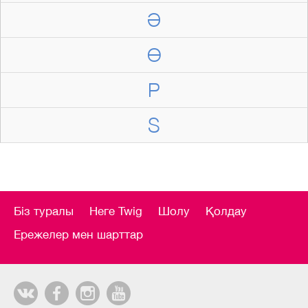
Ә
Ө
P
S
Біз туралы
Неге Twig
Шолу
Қолдау
Ережелер мен шарттар