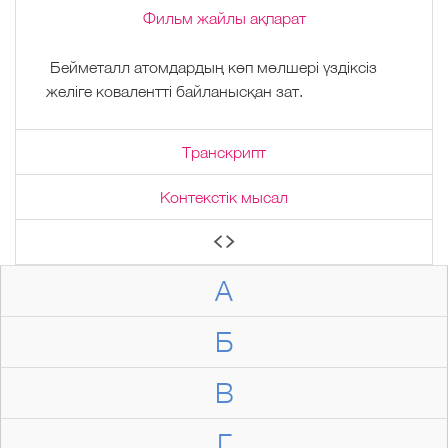
Фильм жайлы ақпарат
Бейметалл атомдардың көп мөлшері үздіксіз
желіге ковалентті байланысқан зат.
Транскрипт
Контекстік мысал
А
Б
В
Г