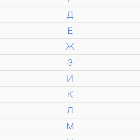
Д
Е
Ж
З
И
К
Л
М