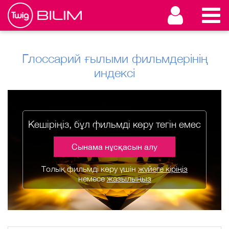
Глоссарий ғылыми фильмдерінің
индексі
Кешіріңіз, бұл фильмді көру тегін емес
Сынама нұсқасын алу
Толық фильмді көру үшін
жүйеге кіріңіз
немесе
жазылыңыз