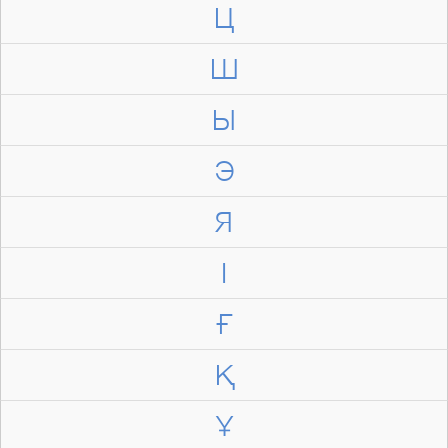
Ц
Ш
Ы
Э
Я
І
Ғ
Қ
Ұ