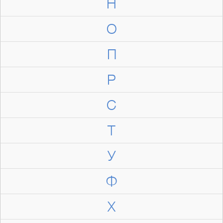
Н
О
П
Р
С
Т
У
Ф
Х