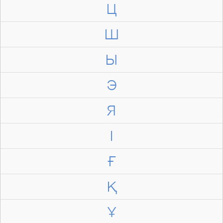
Ц
Ш
Ы
Э
Я
І
Ғ
Қ
Ұ