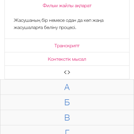
Фильм жайлы ақпарат
Жасушаның бір немесе одан да көп жаңа
жасушаларға бөліну процесі.
Транскрипт
Контекстік мысал
А
Б
В
Г