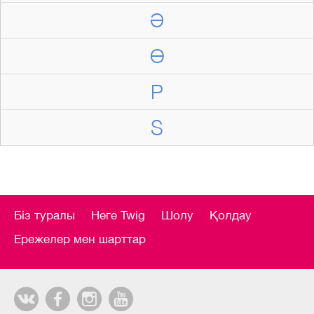
Ә
Ө
P
S
Біз туралы
Неге Twig
Шолу
Қолдау
Ережелер мен шарттар