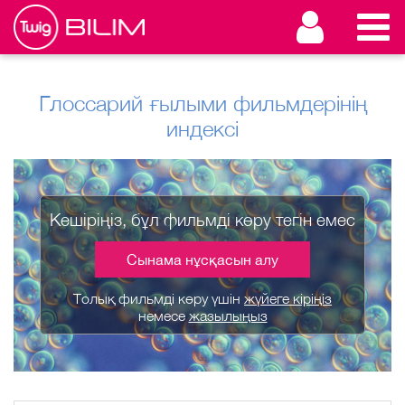
Глоссарий ғылыми фильмдерінің
индексі
Кешіріңіз, бұл фильмді көру тегін емес
Сынама нұсқасын алу
Толық фильмді көру үшін
жүйеге кіріңіз
немесе
жазылыңыз