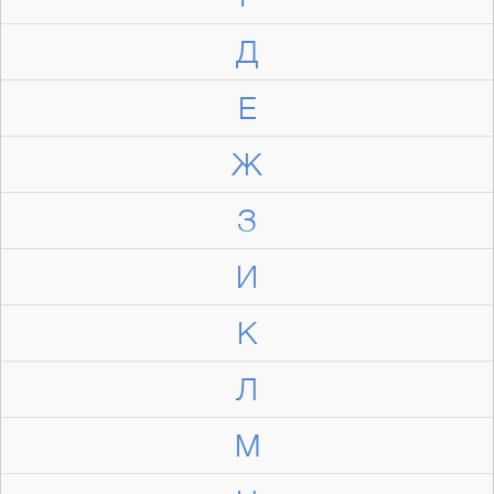
Д
Е
Ж
З
И
К
Л
М