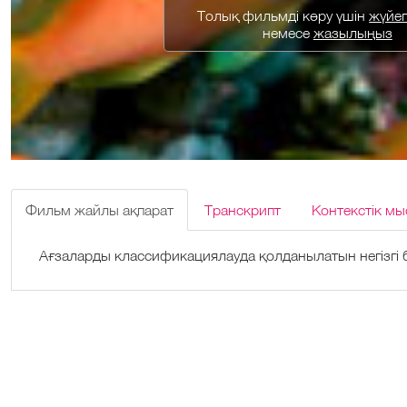
Толық фильмді көру үшін
жүйеге
немесе
жазылыңыз
Фильм жайлы ақпарат
Транскрипт
Контекстік мы
Ағзаларды классификациялауда қолданылатын негізгі б