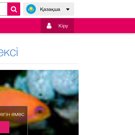
Қазақша

Кiру
ксі
тегін емес