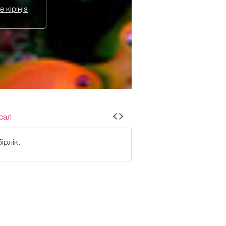
 кіріңіз
сал
ірлік.