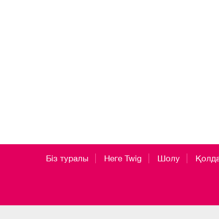
Біз туралы
Неге Twig
Шолу
Қолд