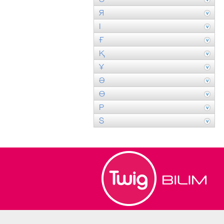
Я
І
Ғ
Қ
Ұ
Ә
Ө
P
S