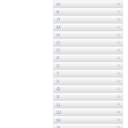
И
К
Л
М
Н
О
П
Р
С
Т
У
Ф
Х
Ц
Ш
Ы
Э