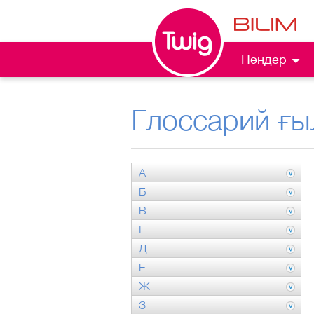
Пәндер
Глоссарий ғы
А
Б
В
Г
Д
Е
Ж
З