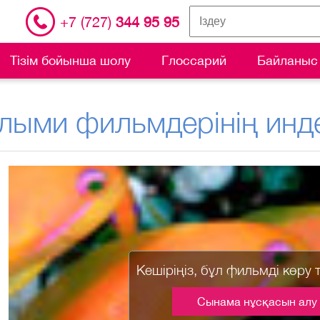
+7 (727)
344 95 95
Тізім бойынша шолу
Глоссарий
Байланыс
лыми фильмдерінің инде
Кешіріңіз, бұл фильмді көру 
Сынама нұсқасын алу