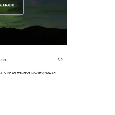
 кіріңіз
сал
е атомнан немесе молекуладан