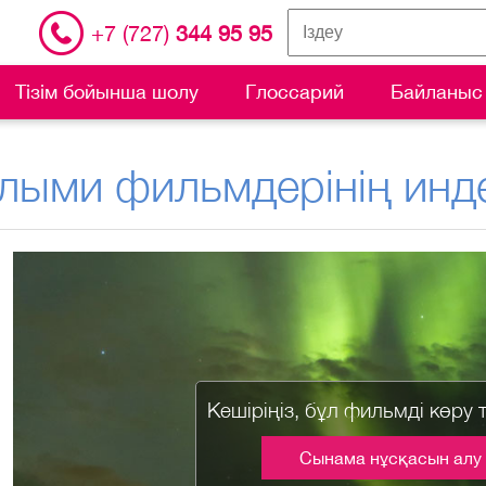
+7 (727)
344 95 95
Тізім бойынша шолу
Глоссарий
Байланыс
лыми фильмдерінің инде
Кешіріңіз, бұл фильмді көру 
Сынама нұсқасын алу