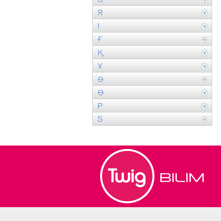
Я
І
Ғ
Қ
Ұ
Ә
Ө
P
S