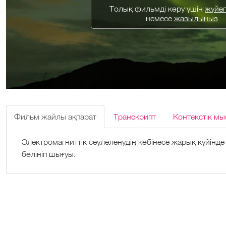
Толық фильмді көру үшін
жүйеге
немесе
жазылыңыз
Фильм жайлы ақпарат
Транскрипт
Контекстік мы
Электромагниттік сәулеленудің көбінесе жарық күйінд
бөлініп шығуы.