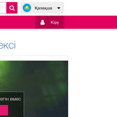
Қазақша

Кiру
ксі
тегін емес