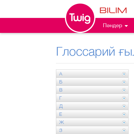
Пәндер
Глоссарий ғы
А
Б
В
Г
Д
Е
Ж
З