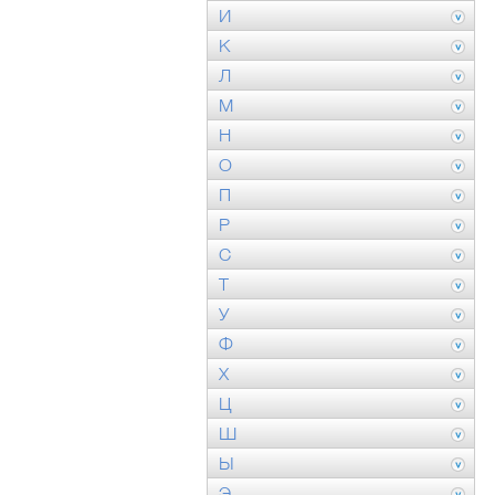
И
К
Л
М
Н
О
П
Р
С
Т
У
Ф
Х
Ц
Ш
Ы
Э