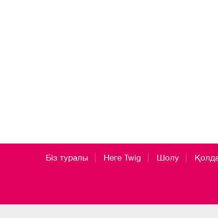
Біз туралы
Неге Twig
Шолу
Қолд