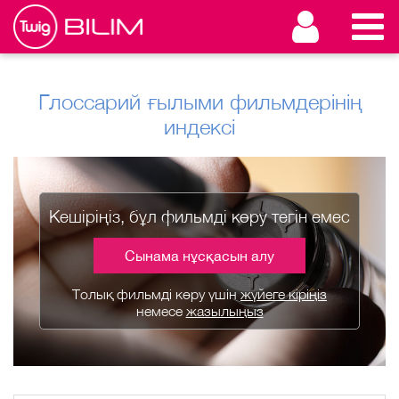
Глоссарий ғылыми фильмдерінің
индексі
Кешіріңіз, бұл фильмді көру тегін емес
Сынама нұсқасын алу
Толық фильмді көру үшін
жүйеге кіріңіз
немесе
жазылыңыз