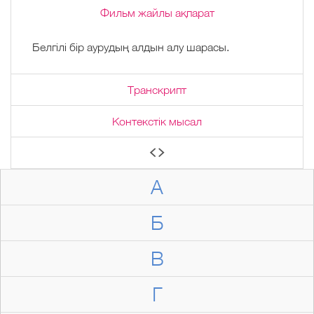
Фильм жайлы ақпарат
Белгілі бір аурудың алдын алу шарасы.
Транскрипт
Контекстік мысал
А
Б
В
Г