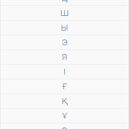
Ш
Ы
Э
Я
І
Ғ
Қ
Ұ