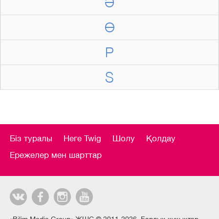
Ә
Ө
P
S
Біз туралы
Неге Twig
Шолу
Қолдау
Ережелер мен шарттар
«Bilim Media Group» ЖШС © 2011-2026. Барлық құқықтар