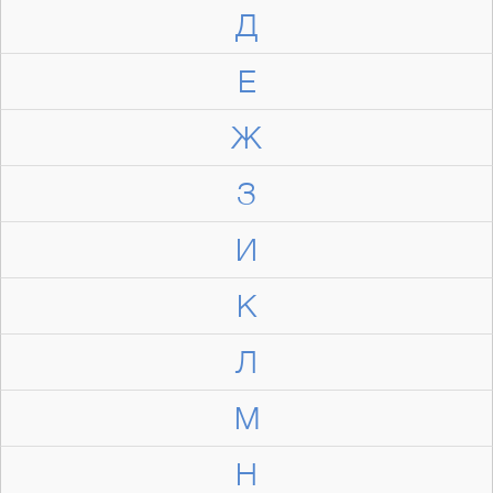
Д
Е
Ж
З
И
К
Л
М
Н