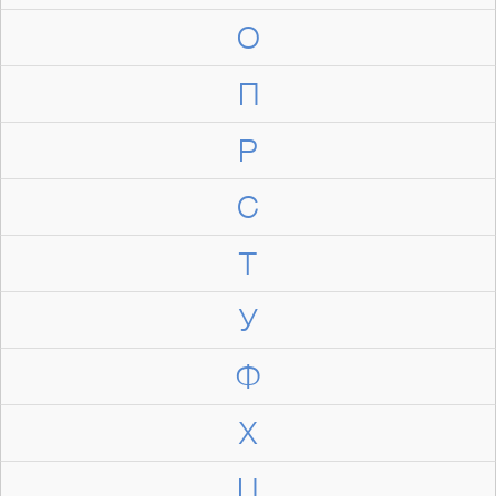
О
П
Р
С
Т
У
Ф
Х
Ц