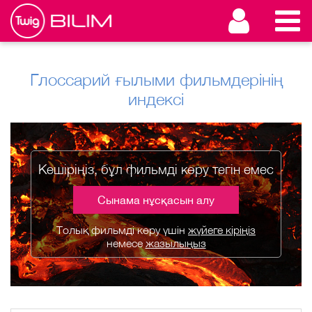
Глоссарий ғылыми фильмдерінің
индексі
Кешіріңіз, бұл фильмді көру тегін емес
Сынама нұсқасын алу
Толық фильмді көру үшін
жүйеге кіріңіз
немесе
жазылыңыз