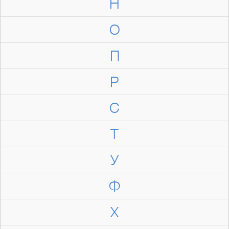
Н
О
П
Р
С
Т
У
Ф
Х