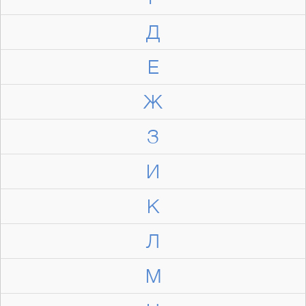
Д
Е
Ж
З
И
К
Л
М