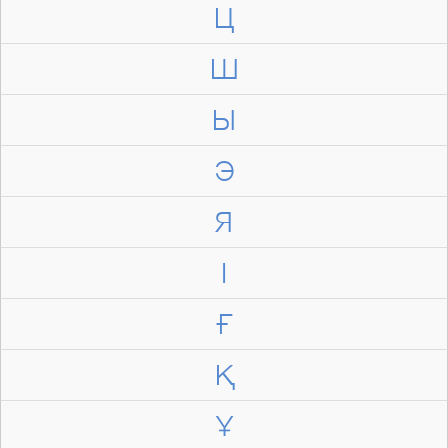
Ц
Ш
Ы
Э
Я
І
Ғ
Қ
Ұ