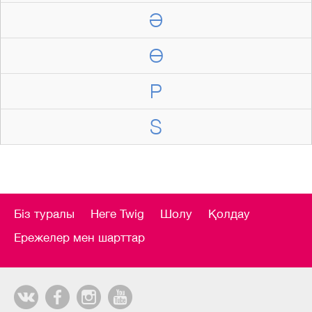
Ә
Ө
P
S
Біз туралы
Неге Twig
Шолу
Қолдау
Ережелер мен шарттар