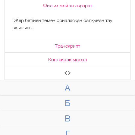
Фильм жайлы ақпарат
Жер бетінен төмен орналасқан балқыған тау
жынысы.
Транскрипт
Контекстік мысал
А
Б
В
Г