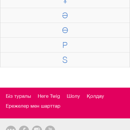
Ұ
Ә
Ө
P
S
Біз туралы
Неге Twig
Шолу
Қолдау
Ережелер мен шарттар