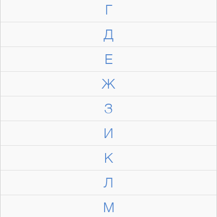
Г
Д
Е
Ж
З
И
К
Л
М