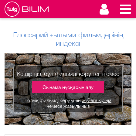
Глоссарий ғылыми фильмдерінің
индексі
Кешіріңіз, бұл фильмді көру тегін емес
Сынама нұсқасын алу
Толық фильмді көру үшін
жүйеге кіріңіз
немесе
жазылыңыз