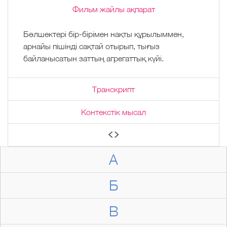
Фильм жайлы ақпарат
Бөлшектері бір-бірімен нақты құрылыммен,
арнайы пішінді сақтай отырып, тығыз
байланысатын заттың агрегаттық күйі.
Транскрипт
Контекстік мысал
А
Б
В