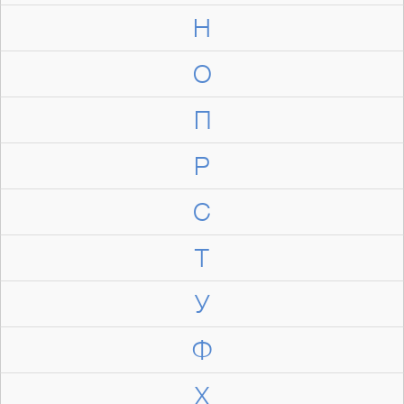
Н
О
П
Р
С
Т
У
Ф
Х