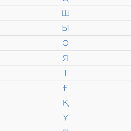
Ш
Ы
Э
Я
І
Ғ
Қ
Ұ