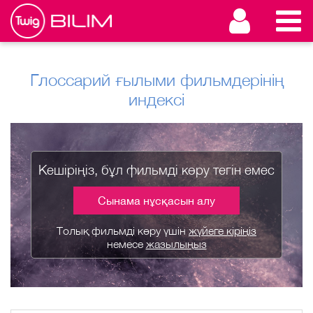
Глоссарий ғылыми фильмдерінің
индексі
Кешіріңіз, бұл фильмді көру тегін емес
Сынама нұсқасын алу
Толық фильмді көру үшін
жүйеге кіріңіз
немесе
жазылыңыз