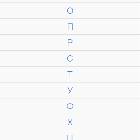
О
П
Р
С
Т
У
Ф
Х
Ц