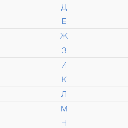
Д
Е
Ж
З
И
К
Л
М
Н