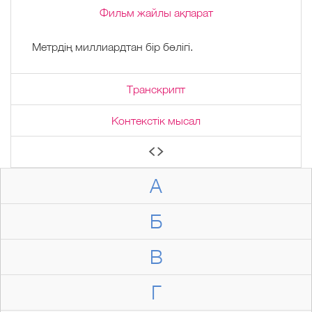
Фильм жайлы ақпарат
Метрдің миллиардтан бір бөлігі.
Транскрипт
Контекстік мысал
А
Б
В
Г