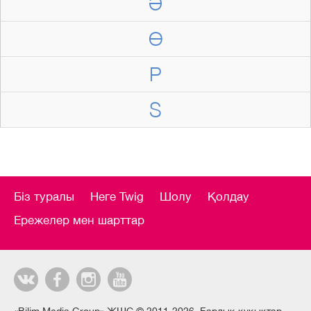
Ә
Ө
P
S
Біз туралы
Неге Twig
Шолу
Қолдау
Ережелер мен шарттар
«Bilim Media Group» ЖШС © 2011-2026. Барлық құқықтар