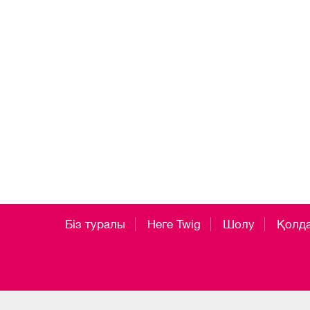
Біз туралы
Неге Twig
Шолу
Қолд