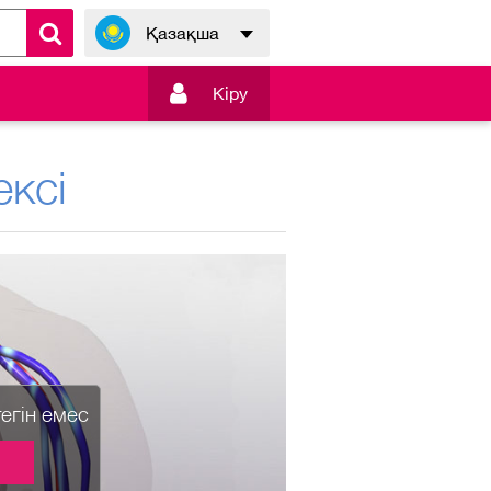
Қазақша

Кiру
ксі
тегін емес