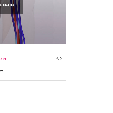
 кіріңіз
сал
т.