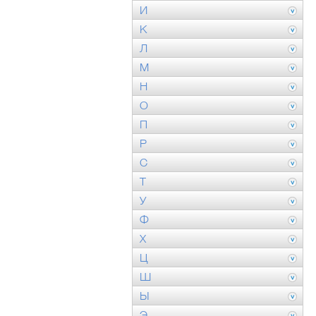
И
К
Л
М
Н
О
П
Р
С
Т
У
Ф
Х
Ц
Ш
Ы
Э