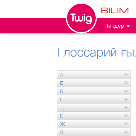
Пәндер
Глоссарий ғы
А
Б
В
Г
Д
Е
Ж
З