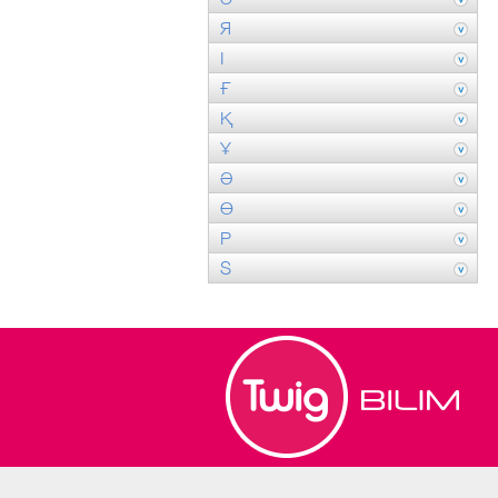
Я
І
Ғ
Қ
Ұ
Ә
Ө
P
S