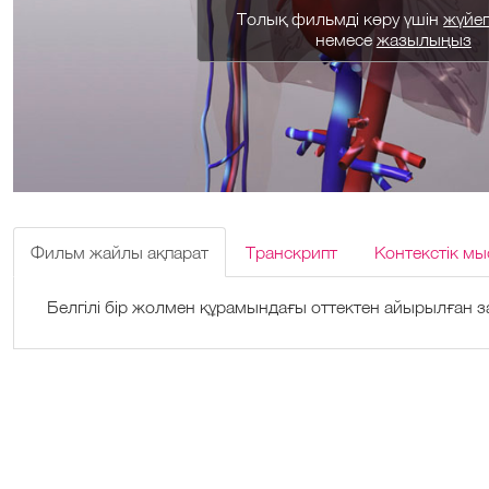
Толық фильмді көру үшін
жүйеге
немесе
жазылыңыз
Фильм жайлы ақпарат
Транскрипт
Контекстік мы
Белгілі бір жолмен құрамындағы оттектен айырылған за