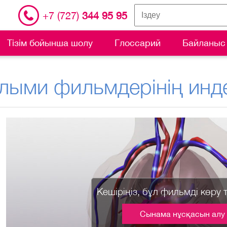
+7 (727)
344 95 95
Тізім бойынша шолу
Глоссарий
Байланыс
лыми фильмдерінің инде
Кешіріңіз, бұл фильмді көру 
Сынама нұсқасын алу