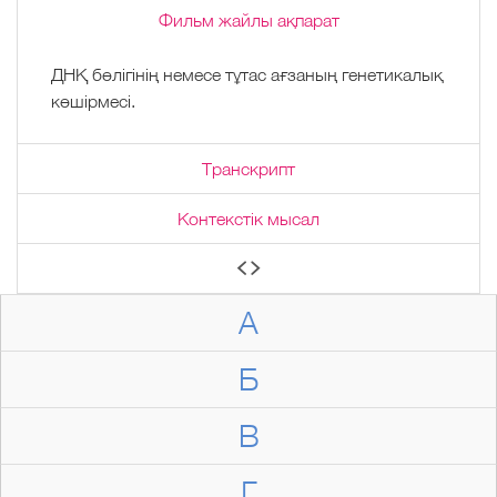
Фильм жайлы ақпарат
ДНҚ бөлігінің немесе тұтас ағзаның генетикалық
көшірмесі.
Транскрипт
Контекстік мысал
А
Б
В
Г