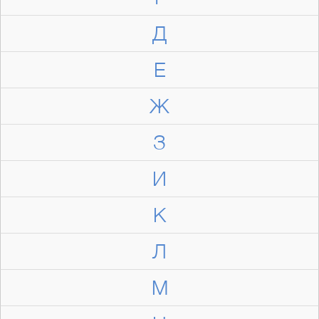
Д
Е
Ж
З
И
К
Л
М