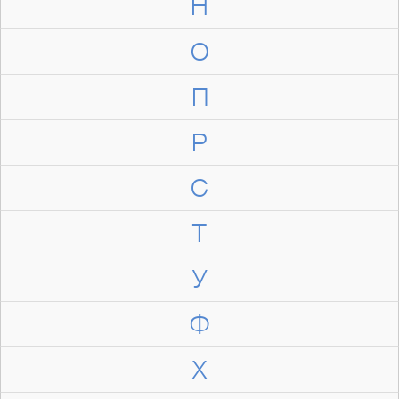
Н
О
П
Р
С
Т
У
Ф
Х