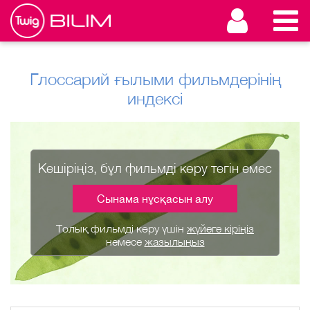
Глоссарий ғылыми фильмдерінің
индексі
Кешіріңіз, бұл фильмді көру тегін емес
Сынама нұсқасын алу
Толық фильмді көру үшін
жүйеге кіріңіз
немесе
жазылыңыз