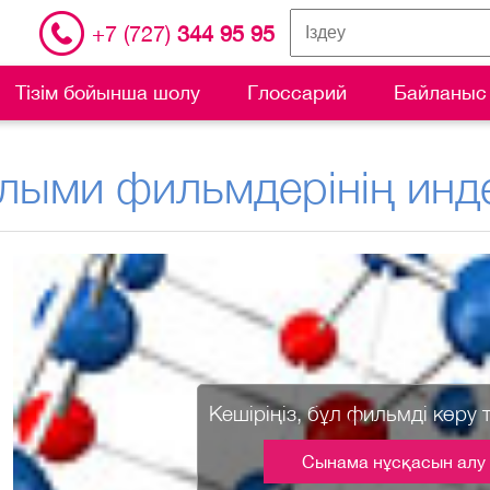
+7 (727)
344 95 95
Тізім бойынша шолу
Глоссарий
Байланыс
лыми фильмдерінің инде
Кешіріңіз, бұл фильмді көру 
Сынама нұсқасын алу