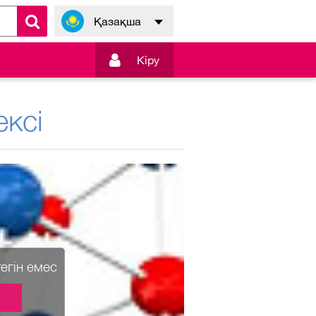
Қазақша

Кiру
ксі
тегін емес