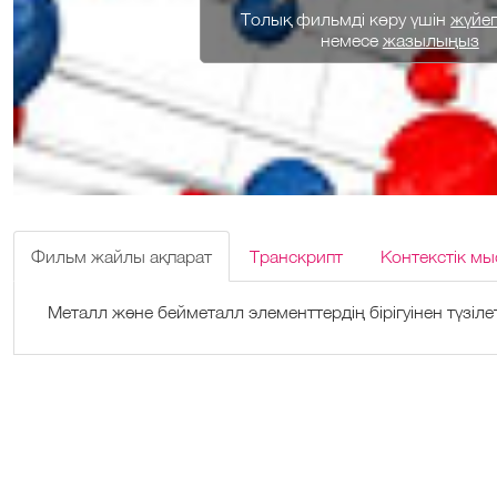
Толық фильмді көру үшін
жүйеге
немесе
жазылыңыз
Фильм жайлы ақпарат
Транскрипт
Контекстік мы
Металл және бейметалл элементтердің бірігуінен түзіл