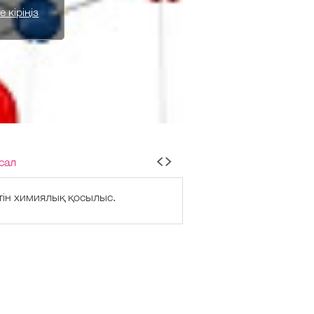
 кіріңіз
сал
етін химиялық қосылыс.