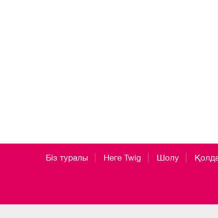
Біз туралы
Неге Twig
Шолу
Қолд