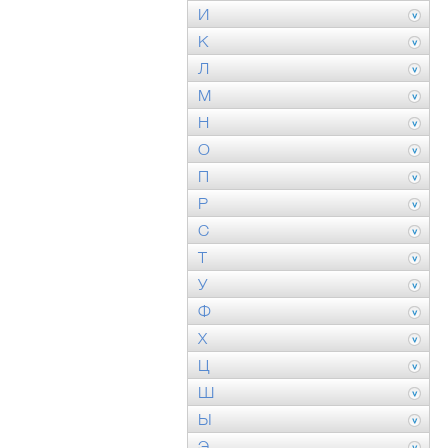
И
К
Л
М
Н
О
П
Р
С
Т
У
Ф
Х
Ц
Ш
Ы
Э