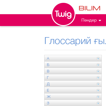
Пәндер
Глоссарий ғы
А
Б
В
Г
Д
Е
Ж
З