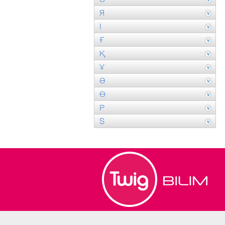
Я
І
Ғ
Қ
Ұ
Ә
Ө
P
S