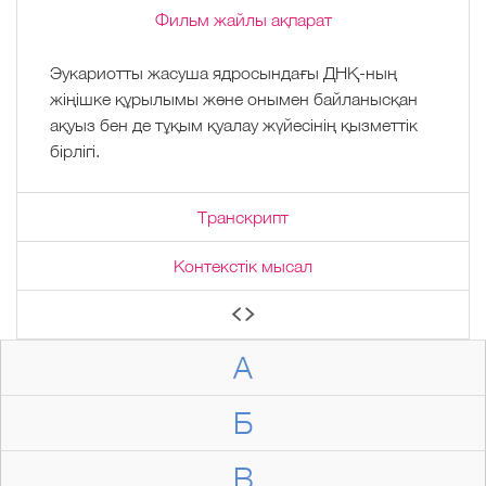
Фильм жайлы ақпарат
Эукариотты жасуша ядросындағы ДНҚ-ның
жіңішке құрылымы және онымен байланысқан
ақуыз бен де тұқым қуалау жүйесінің қызметтік
бірлігі.
Транскрипт
Контекстік мысал
А
Б
В