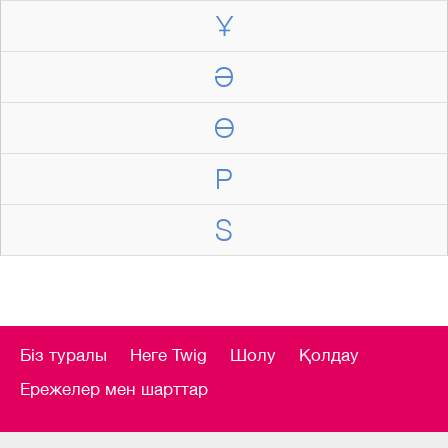
Ұ
Ә
Ө
P
S
Біз туралы
Неге Twig
Шолу
Қолдау
Ережелер мен шарттар