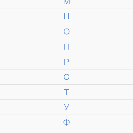
М
Н
О
П
Р
С
Т
У
Ф