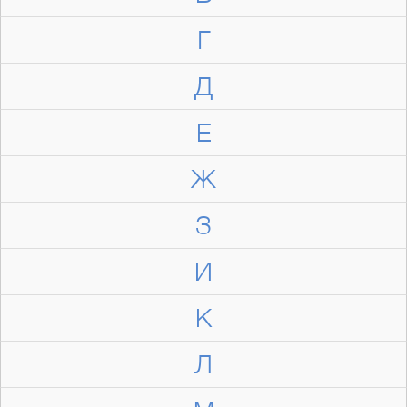
Г
Д
Е
Ж
З
И
К
Л