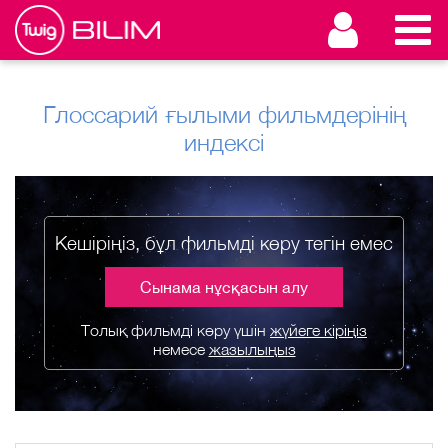
Глоссарий ғылыми фильмдерінің
индексі
Кешіріңіз, бұл фильмді көру тегін емес
Сынама нұсқасын алу
Толық фильмді көру үшін
жүйеге кіріңіз
немесе
жазылыңыз