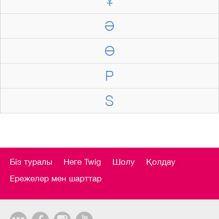
Ұ
Ә
Ө
P
S
Біз туралы
Неге Twig
Шолу
Қолдау
Ережелер мен шарттар