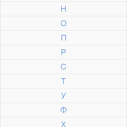
Н
О
П
Р
С
Т
У
Ф
Х