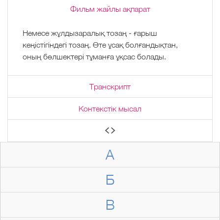
Фильм жайлы ақпарат
Немесе жұлдызаралық тозаң - ғарыш
кеңістігіндегі тозаң. Өте ұсақ болғандықтан,
оның бөлшектері тұманға ұқсас болады.
Транскрипт
Контекстік мысал
А
Б
В