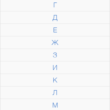
Г
Д
Е
Ж
З
И
К
Л
М