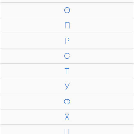
О
П
Р
С
Т
У
Ф
Х
Ц