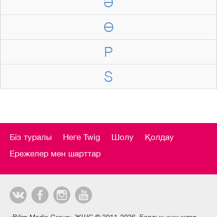
Ә
Ө
P
S
Біз туралы
Неге Twig
Шолу
Қолдау
Ережелер мен шарттар
«Bilim Media Group» ЖШС © 2011-2026. Барлық құқықтар