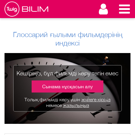
Глоссарий ғылыми фильмдерінің
индексі
Кешіріңіз, бұл фильмді көру тегін емес
Сынама нұсқасын алу
Толық фильмді көру үшін
жүйеге кіріңіз
немесе
жазылыңыз