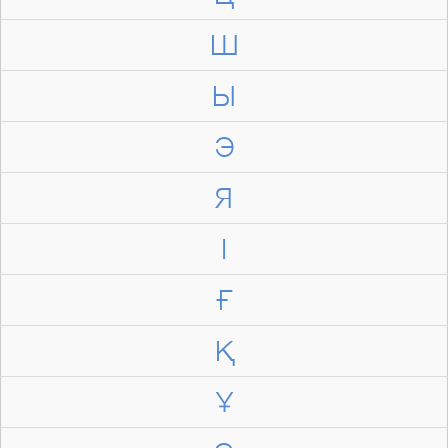
Ш
Ы
Э
Я
І
Ғ
Қ
Ұ