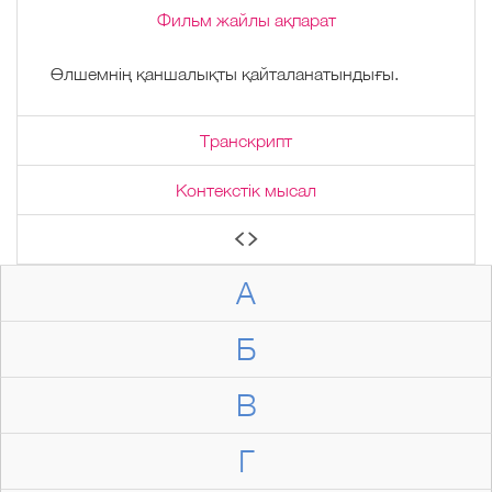
Фильм жайлы ақпарат
Өлшемнің қаншалықты қайталанатындығы.
Транскрипт
Контекстік мысал
А
Б
В
Г