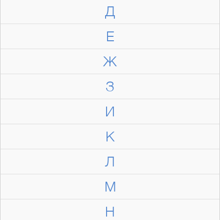
Д
Е
Ж
З
И
К
Л
М
Н