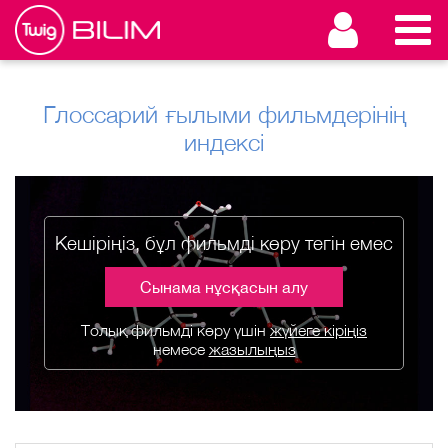
Глоссарий ғылыми фильмдерінің
индексі
Кешіріңіз, бұл фильмді көру тегін емес
Сынама нұсқасын алу
Толық фильмді көру үшін
жүйеге кіріңіз
немесе
жазылыңыз