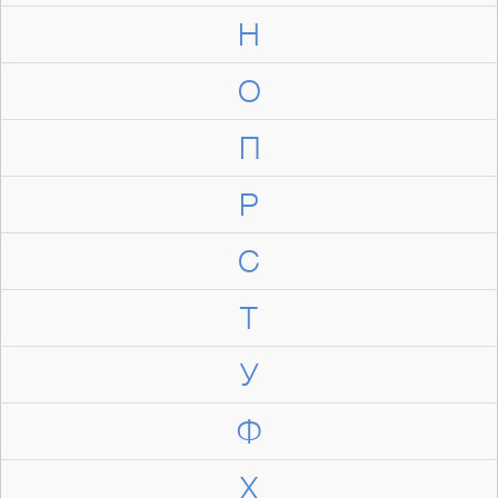
Н
О
П
Р
С
Т
У
Ф
Х