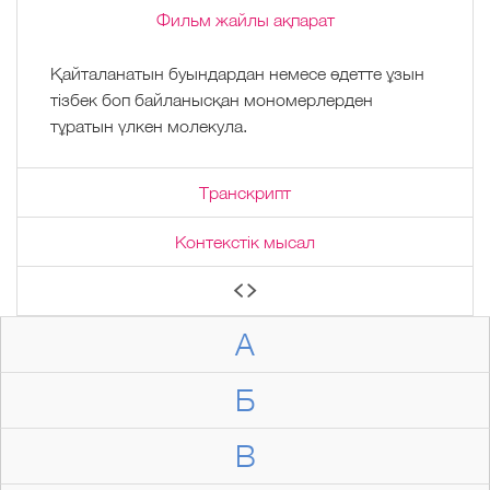
Фильм жайлы ақпарат
Қайталанатын буындардан немесе әдетте ұзын
тізбек боп байланысқан мономерлерден
тұратын үлкен молекула.
Транскрипт
Контекстік мысал
А
Б
В