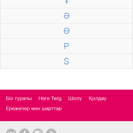
Ұ
Ә
Ө
P
S
Біз туралы
Неге Twig
Шолу
Қолдау
Ережелер мен шарттар