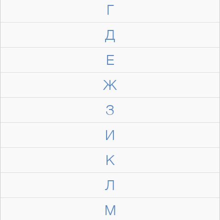
Г
Д
Е
Ж
З
И
К
Л
М