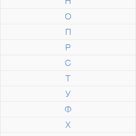
Н
О
П
Р
С
Т
У
Ф
Х