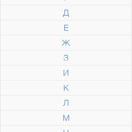
Д
Е
Ж
З
И
К
Л
М