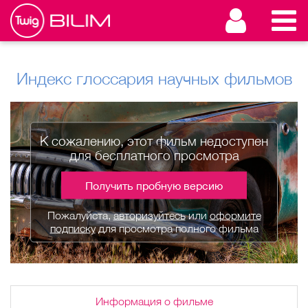
Индекс глоссария научных фильмов
К сожалению, этот фильм недоступен
для бесплатного просмотра
Получить пробную версию
Пожалуйста,
авторизуйтесь
или
оформите
подписку
для просмотра полного фильма
Информация о фильме