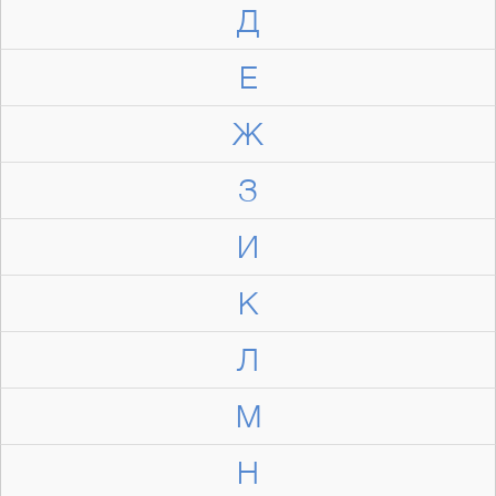
Д
Е
Ж
З
И
К
Л
М
Н