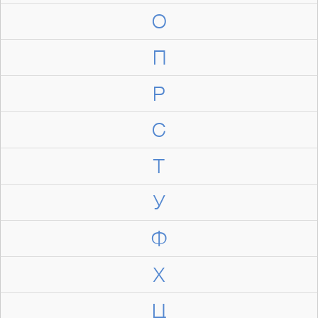
О
П
Р
С
Т
У
Ф
Х
Ц