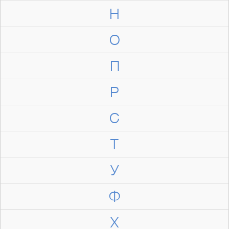
Н
О
П
Р
С
Т
У
Ф
Х