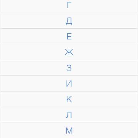
Г
Д
Е
Ж
З
И
К
Л
М