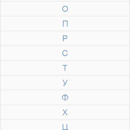
О
П
Р
С
Т
У
Ф
Х
Ц