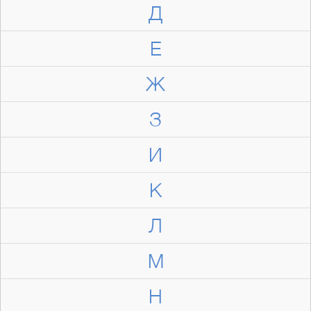
Д
Е
Ж
З
И
К
Л
М
Н