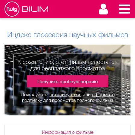
Индекс глоссария научных фильмов
К сожалению, этот фильм недоступен
для бесплатного просмотра
Получить пробную версию
Пожалуйста,
авторизуйтесь
или
оформите
подписку
для просмотра полного фильма
Информация о фильме