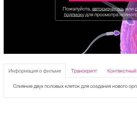
Пожалуйста,
авторизуйтесь
или
подписку
для просмотра полног
Информация о фильме
Транскрипт
Контекстный
Слияние двух половых клеток для создания нового орг