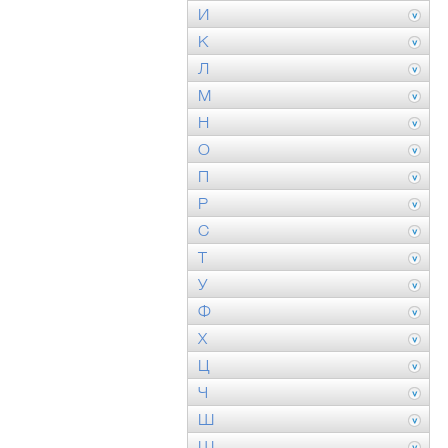
И
К
Л
М
Н
О
П
Р
С
Т
У
Ф
Х
Ц
Ч
Ш
Щ