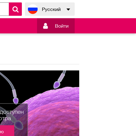
Русский

Войти
едоступен
отра
ию