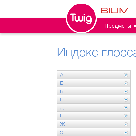
Предметы
Индекс глосс
А
Б
В
Г
Д
Е
Ж
З