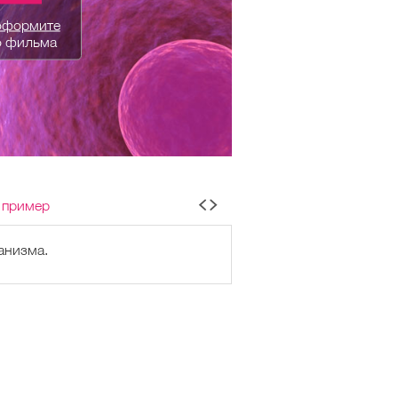
оформите
о фильма
 пример
анизма.