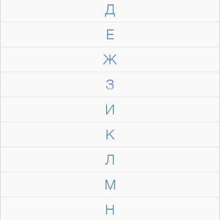
Д
Е
Ж
З
И
К
Л
М
Н