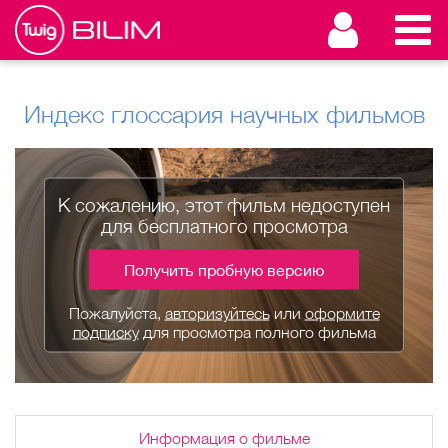
Индекс глоссария научных фильмов
К сожалению, этот фильм недоступен
для бесплатного просмотра
Получить пробную версию
Пожалуйста,
авторизуйтесь
или
оформите
подписку
для просмотра полного фильма
Информация о фильме