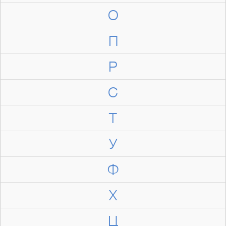
О
П
Р
С
Т
У
Ф
Х
Ц