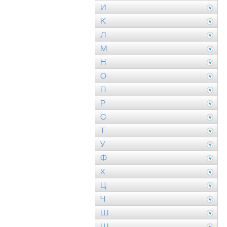
И
К
Л
М
Н
О
П
Р
С
Т
У
Ф
Х
Ц
Ч
Ш
Щ