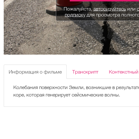
Пожалуйста,
авторизуйтесь
или
подписку
для просмотра полног
Информация о фильме
Транскрипт
Контекстный
Колебания поверхности Земли, возникшие в результат
коре, которая генерирует сейсмические волны.