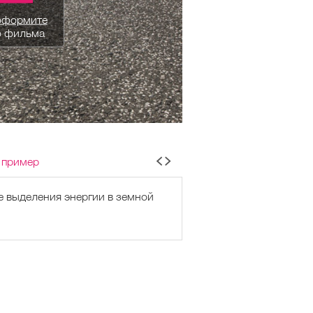
оформите
о фильма
 пример
е выделения энергии в земной