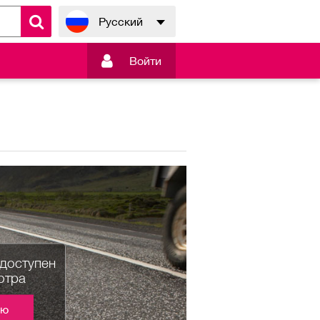
Русский

Войти
едоступен
отра
ию