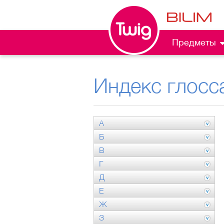
Предметы
Индекс глосс
А
Б
В
Г
Д
Е
Ж
З