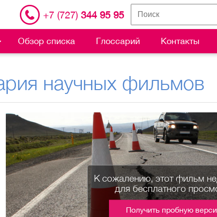
+7 (727)
344 95 95
Обзор списка
Глоссарий
Контакты
ария научных фильмов
К сожалению, этот фильм н
для бесплатного просм
Получить пробную верс