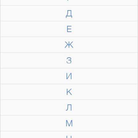
Д
Е
Ж
З
И
К
Л
М