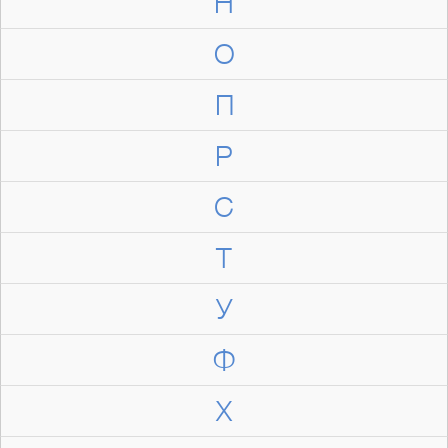
Н
О
П
Р
С
Т
У
Ф
Х