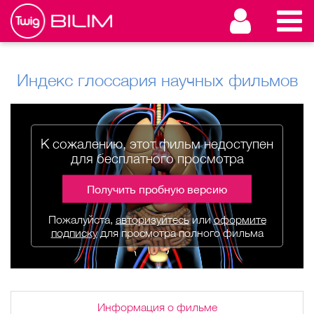
Индекс глоссария научных фильмов
К сожалению, этот фильм недоступен
для бесплатного просмотра
Получить пробную версию
Пожалуйста,
авторизуйтесь
или
оформите
подписку
для просмотра полного фильма
Информация о фильме