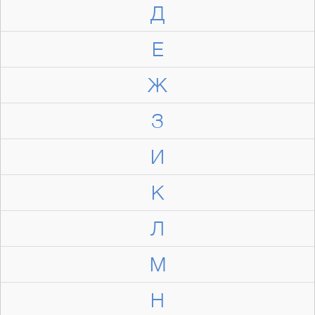
Д
Е
Ж
З
И
К
Л
М
Н