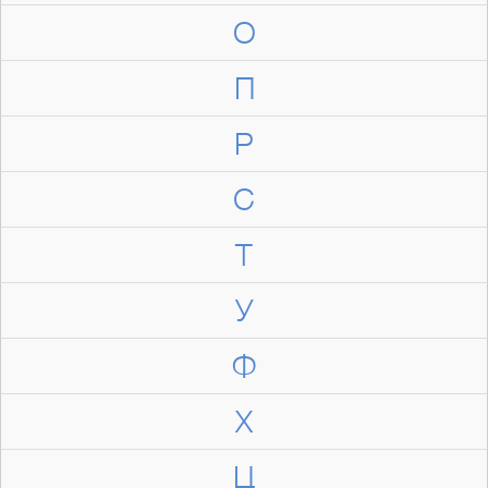
О
П
Р
С
Т
У
Ф
Х
Ц