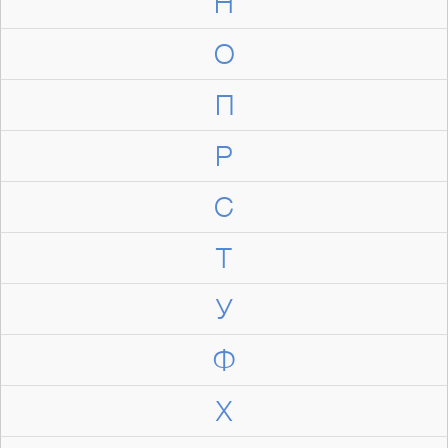
Н
О
П
Р
С
Т
У
Ф
Х