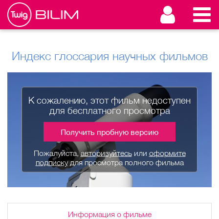
Индекс глоссария научных фильмов
К сожалению, этот фильм недоступен
для бесплатного просмотра
Получить пробную версию
Пожалуйста,
авторизуйтесь
или
оформите
подписку
для просмотра полного фильма
Информация о фильме