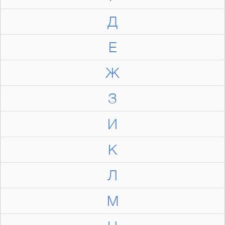
Д
Е
Ж
З
И
К
Л
М