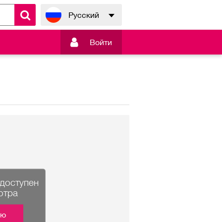
Русский

Войти
едоступен
отра
ию