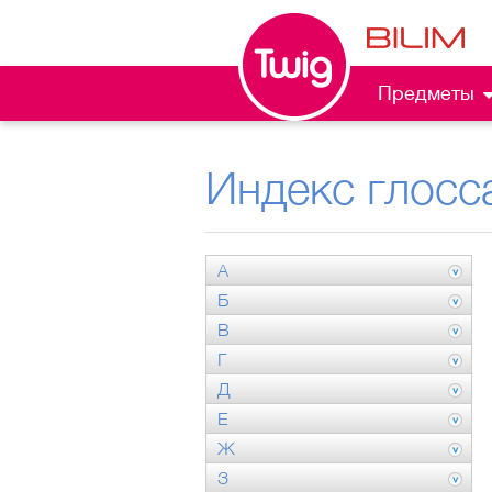
Предметы
Индекс глосс
А
Б
В
Г
Д
Е
Ж
З