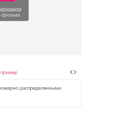
оформите
о фильма
 пример
вномерно распределенными