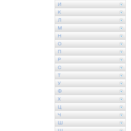
И
К
Л
М
Н
О
П
Р
С
Т
У
Ф
Х
Ц
Ч
Ш
Щ