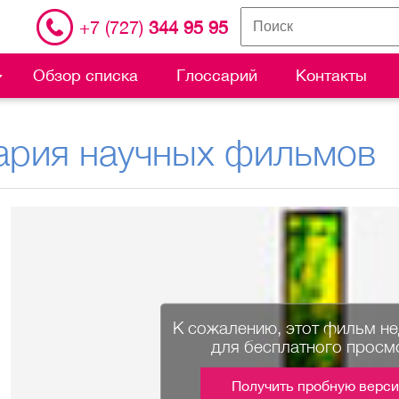
+7 (727)
344 95 95
Обзор списка
Глоссарий
Контакты
ария научных фильмов
К сожалению, этот фильм н
для бесплатного просм
Получить пробную верс