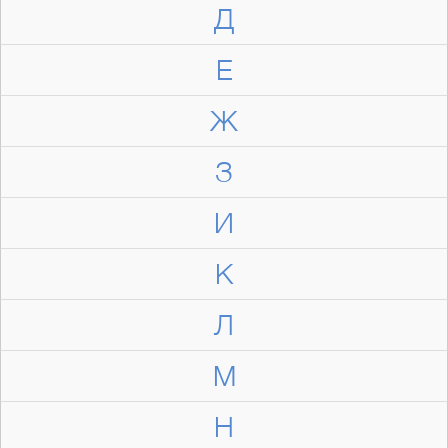
Д
Е
Ж
З
И
К
Л
М
Н