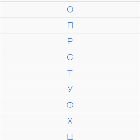
О
П
Р
С
Т
У
Ф
Х
Ц