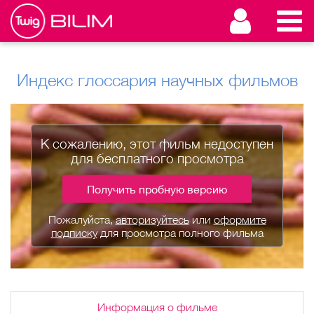
Индекс глоссария научных фильмов
К сожалению, этот фильм недоступен
для бесплатного просмотра
Получить пробную версию
Пожалуйста,
авторизуйтесь
или
оформите
подписку
для просмотра полного фильма
Информация о фильме