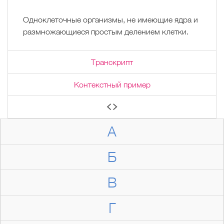
Одноклеточные организмы, не имеющие ядра и
размножающиеся простым делением клетки.
Транскрипт
Контекстный пример
А
Б
В
Г