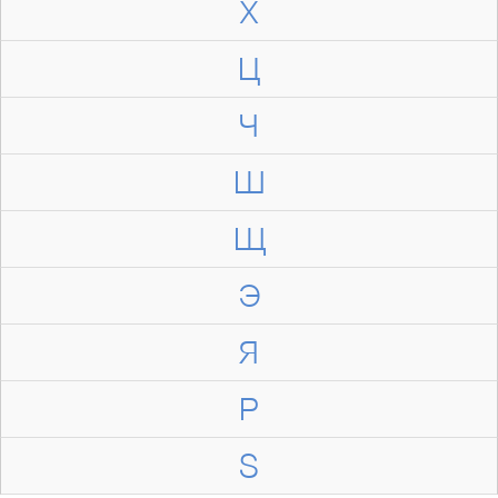
Х
Ц
Ч
Ш
Щ
Э
Я
P
S