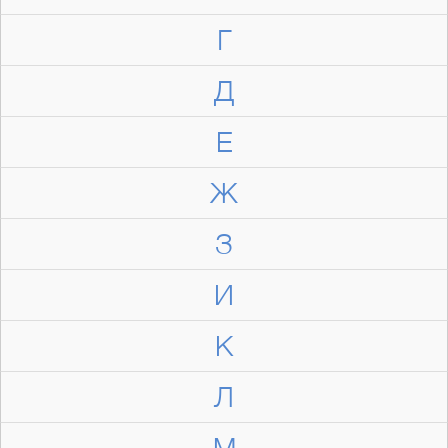
Г
Д
Е
Ж
З
И
К
Л
М