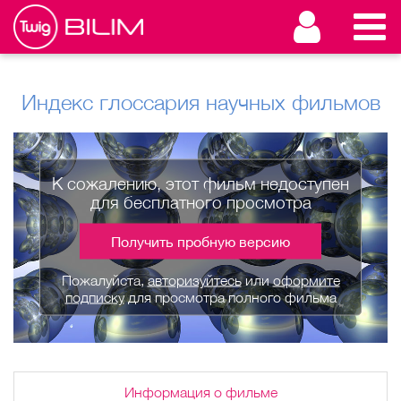
Индекс глоссария научных фильмов
К сожалению, этот фильм недоступен
для бесплатного просмотра
Получить пробную версию
Пожалуйста,
авторизуйтесь
или
оформите
подписку
для просмотра полного фильма
Информация о фильме