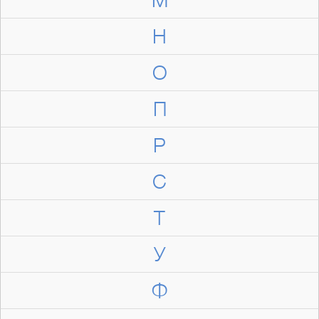
Н
О
П
Р
С
Т
У
Ф