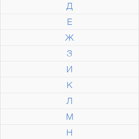
Д
Е
Ж
З
И
К
Л
М
Н