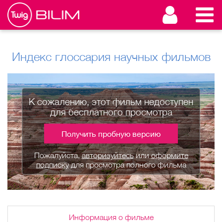
Индекс глоссария научных фильмов
К сожалению, этот фильм недоступен
для бесплатного просмотра
Получить пробную версию
Пожалуйста,
авторизуйтесь
или
оформите
подписку
для просмотра полного фильма
Информация о фильме