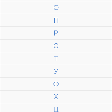
О
П
Р
С
Т
У
Ф
Х
Ц