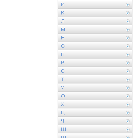
И
К
Л
М
Н
О
П
Р
С
Т
У
Ф
Х
Ц
Ч
Ш
Щ