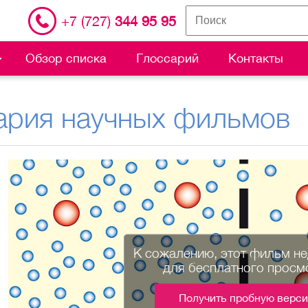
+7 (727)
344 95 95
Обзор списка
Глоссарий
Контакты
ария научных фильмов
К сожалению, этот фильм н
для бесплатного просм
Получить пробную верс