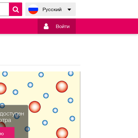
Русский

Войти
едоступен
отра
ию