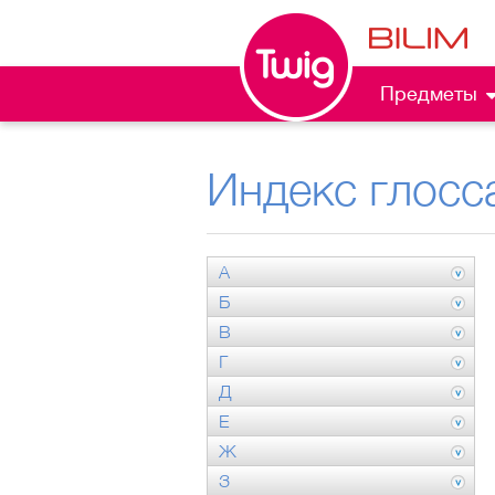
Предметы
Индекс глосс
А
Б
В
Г
Д
Е
Ж
З