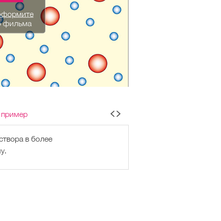
оформите
о фильма
 пример
створа в более
у.