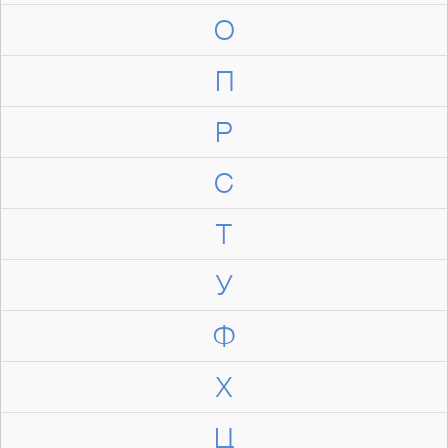
О
П
Р
С
Т
У
Ф
Х
Ц