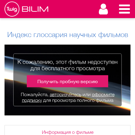
Индекс глоссария научных фильмов
К сожалению, этот фильм недоступен
для бесплатного просмотра
Получить пробную версию
Пожалуйста,
авторизуйтесь
или
оформите
подписку
для просмотра полного фильма
Информация о фильме