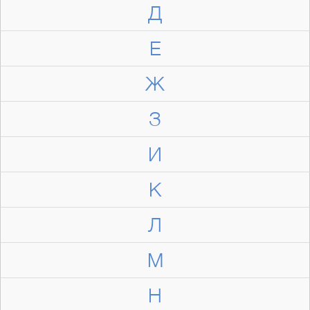
Д
Е
Ж
З
И
К
Л
М
Н