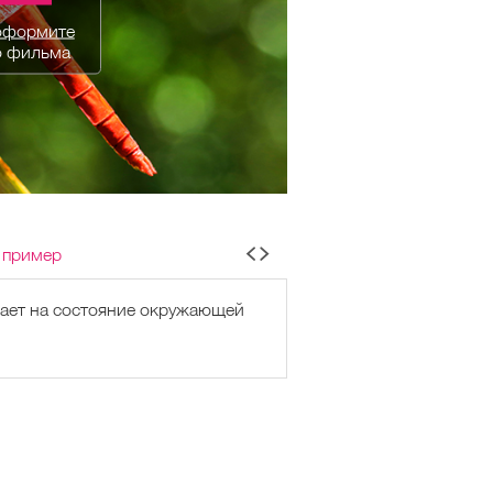
оформите
о фильма
 пример
вает на состояние окружающей