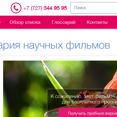
+7 (727)
344 95 95
Обзор списка
Глоссарий
Контакты
ария научных фильмов
К сожалению, этот фильм н
для бесплатного просм
Получить пробную верс