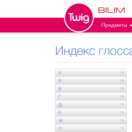
Предметы
Индекс глосс
А
Б
В
Г
Д
Е
Ж
З