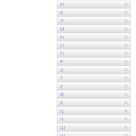
И
К
Л
М
Н
О
П
Р
С
Т
У
Ф
Х
Ц
Ч
Ш
Щ