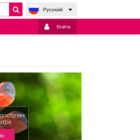
Русский

Войти
едоступен
отра
ию