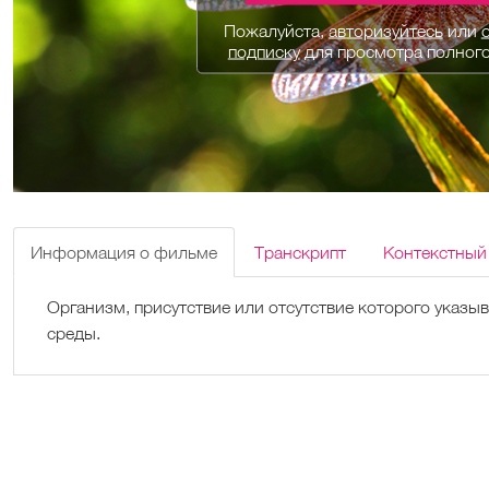
Пожалуйста,
авторизуйтесь
или
подписку
для просмотра полног
Информация о фильме
Транскрипт
Контекстный
Организм, присутствие или отсутствие которого указы
среды.