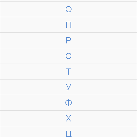
О
П
Р
С
Т
У
Ф
Х
Ц