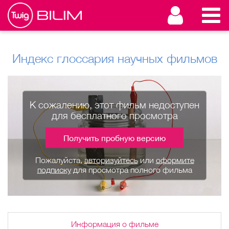
Индекс глоссария научных фильмов
К сожалению, этот фильм недоступен
для бесплатного просмотра
Получить пробную версию
Пожалуйста,
авторизуйтесь
или
оформите
подписку
для просмотра полного фильма
Информация о фильме