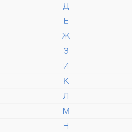
Д
Е
Ж
З
И
К
Л
М
Н