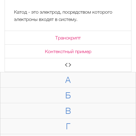
Катод - это электрод, посредством которого
электроны входят в систему.
Транскрипт
Контекстный пример
А
Б
В
Г