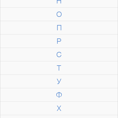
Н
О
П
Р
С
Т
У
Ф
Х