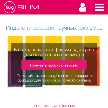
Индекс глоссария научных фильмов
К сожалению, этот фильм недоступен
для бесплатного просмотра
Получить пробную версию
Пожалуйста,
авторизуйтесь
или
оформите
подписку
для просмотра полного фильма
Информация о фильме