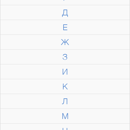
Д
Е
Ж
З
И
К
Л
М