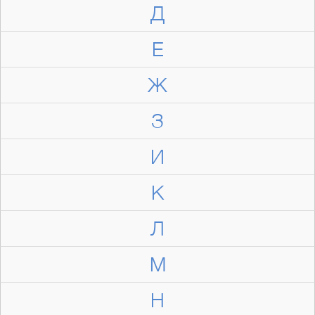
Д
Е
Ж
З
И
К
Л
М
Н