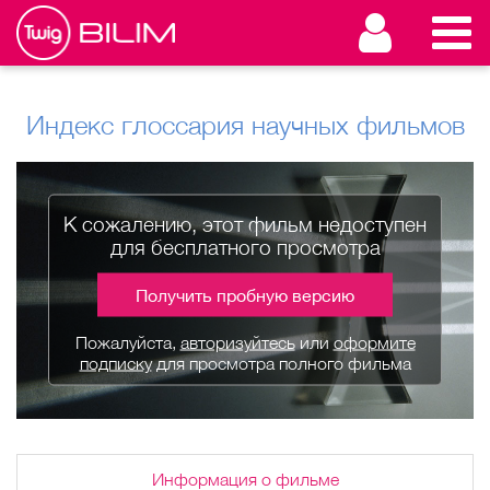
Индекс глоссария научных фильмов
К сожалению, этот фильм недоступен
для бесплатного просмотра
Получить пробную версию
Пожалуйста,
авторизуйтесь
или
оформите
подписку
для просмотра полного фильма
Информация о фильме