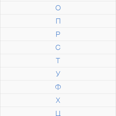
О
П
Р
С
Т
У
Ф
Х
Ц