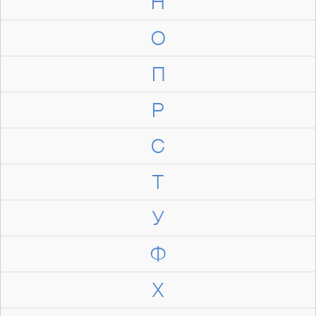
Н
О
П
Р
С
Т
У
Ф
Х