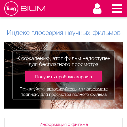
Индекс глоссария научных фильмов
К сожалению, этот фильм недоступен
для бесплатного просмотра
Получить пробную версию
Пожалуйста,
авторизуйтесь
или
оформите
подписку
для просмотра полного фильма
Информация о фильме