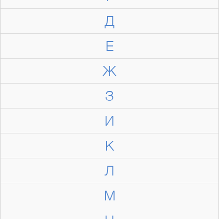
Д
Е
Ж
З
И
К
Л
М