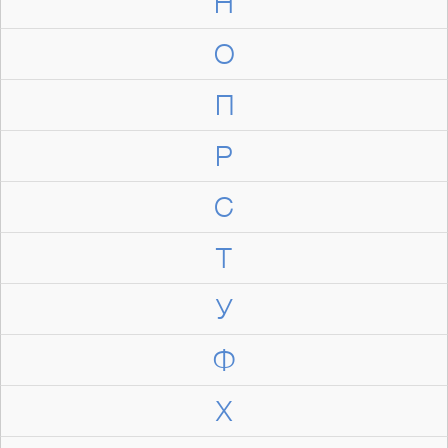
Н
О
П
Р
С
Т
У
Ф
Х