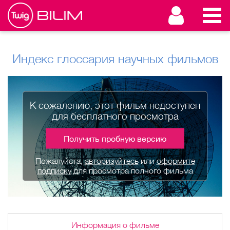
Индекс глоссария научных фильмов
К сожалению, этот фильм недоступен
для бесплатного просмотра
Получить пробную версию
Пожалуйста,
авторизуйтесь
или
оформите
подписку
для просмотра полного фильма
Информация о фильме