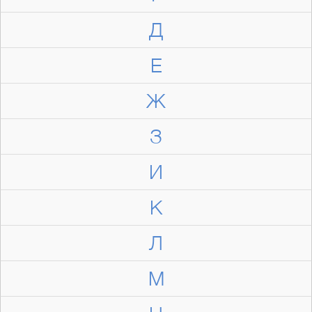
Д
Е
Ж
З
И
К
Л
М