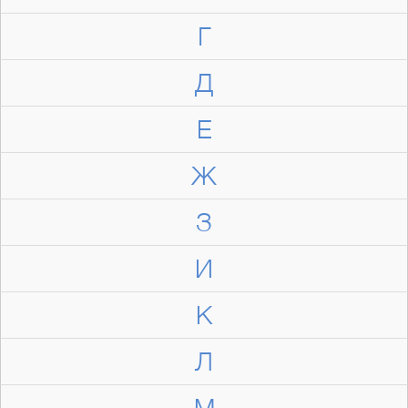
Г
Д
Е
Ж
З
И
К
Л
М