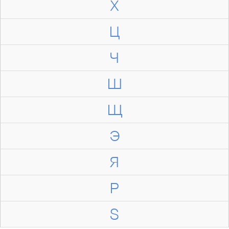
Х
Ц
Ч
Ш
Щ
Э
Я
P
S