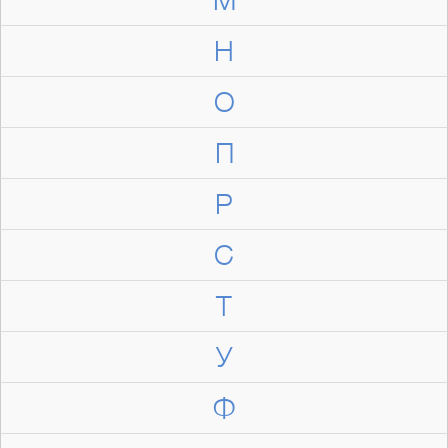
Н
О
П
Р
С
Т
У
Ф