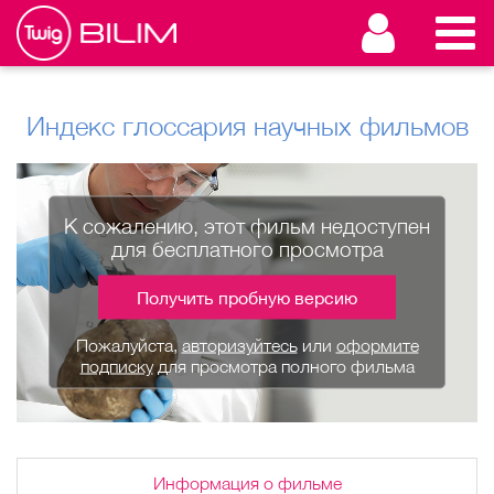
Индекс глоссария научных фильмов
К сожалению, этот фильм недоступен
для бесплатного просмотра
Получить пробную версию
Пожалуйста,
авторизуйтесь
или
оформите
подписку
для просмотра полного фильма
Информация о фильме