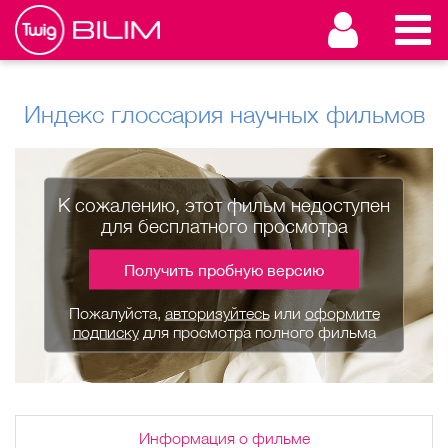
Индекс глоссария научных фильмов
К сожалению, этот фильм недоступен
для бесплатного просмотра
Получить пробную версию
Пожалуйста,
авторизуйтесь
или
оформите
подписку
для просмотра полного фильма
Информация о фильме