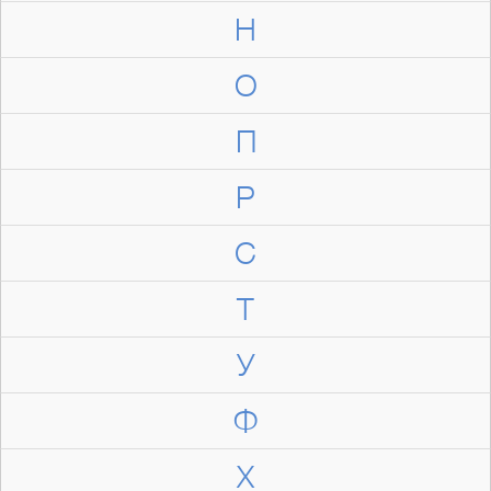
Н
О
П
Р
С
Т
У
Ф
Х