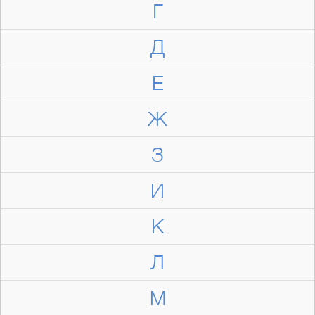
Г
Д
Е
Ж
З
И
К
Л
М