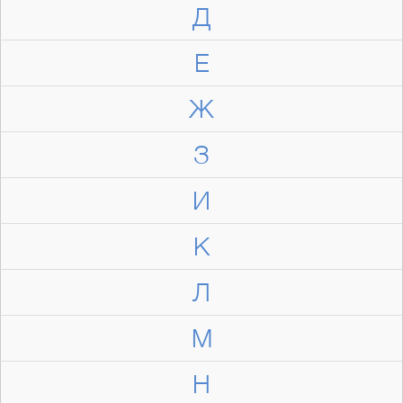
Д
Е
Ж
З
И
К
Л
М
Н