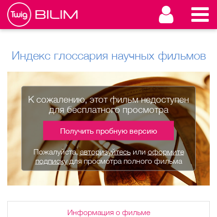
Индекс глоссария научных фильмов
К сожалению, этот фильм недоступен
для бесплатного просмотра
Получить пробную версию
Пожалуйста,
авторизуйтесь
или
оформите
подписку
для просмотра полного фильма
Информация о фильме