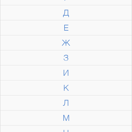
Д
Е
Ж
З
И
К
Л
М