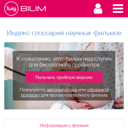
Индекс глоссария научных фильмов
К сожалению, этот фильм недоступен
для бесплатного просмотра
Получить пробную версию
Пожалуйста,
авторизуйтесь
или
оформите
подписку
для просмотра полного фильма
Информация о фильме