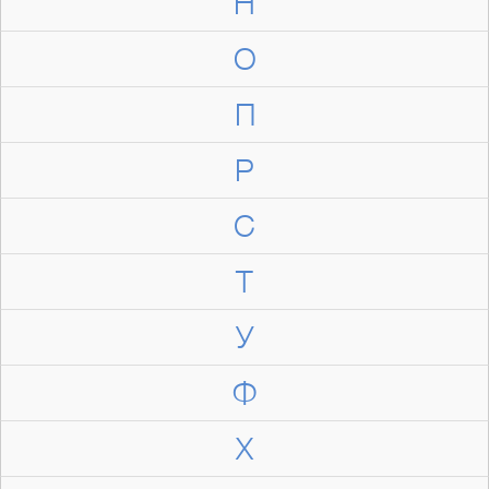
Н
О
П
Р
С
Т
У
Ф
Х