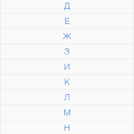
Д
Е
Ж
З
И
К
Л
М
Н