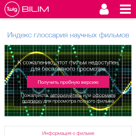
Индекс глоссария научных фильмов
К сожалению, этот фильм недоступен
для бесплатного просмотра
Получить пробную версию
Пожалуйста,
авторизуйтесь
или
оформите
подписку
для просмотра полного фильма
Информация о фильме