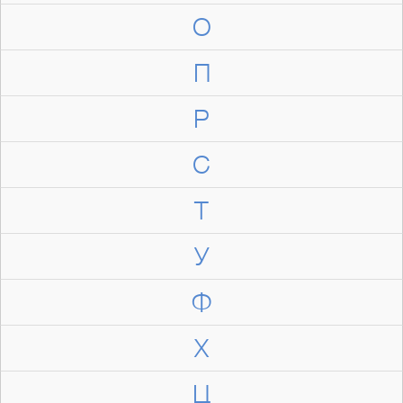
О
П
Р
С
Т
У
Ф
Х
Ц