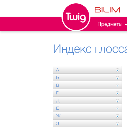
Предметы
Индекс глосс
А
Б
В
Г
Д
Е
Ж
З