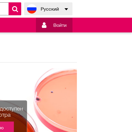
Русский

Войти
едоступен
отра
ию