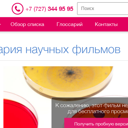
+7 (727)
344 95 95
Обзор списка
Глоссарий
Контакты
ария научных фильмов
К сожалению, этот фильм н
для бесплатного просм
Получить пробную верс