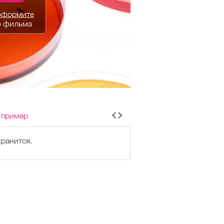
оформите
о фильма
 пример
хранится.