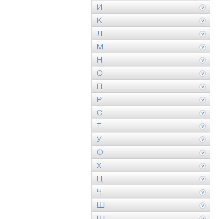
И
К
Л
М
Н
О
П
Р
С
Т
У
Ф
Х
Ц
Ч
Ш
Щ