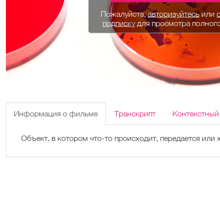
Пожалуйста,
авторизуйтесь
или
подписку
для просмотра полног
Информация о фильме
Транскрипт
Контекстный
Объект, в котором что-то происходит, передается или 