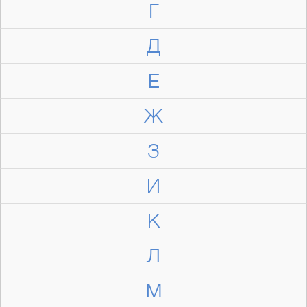
Г
Д
Е
Ж
З
И
К
Л
М