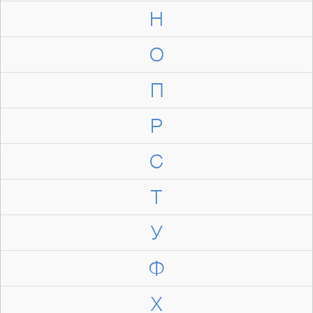
Н
О
П
Р
С
Т
У
Ф
Х