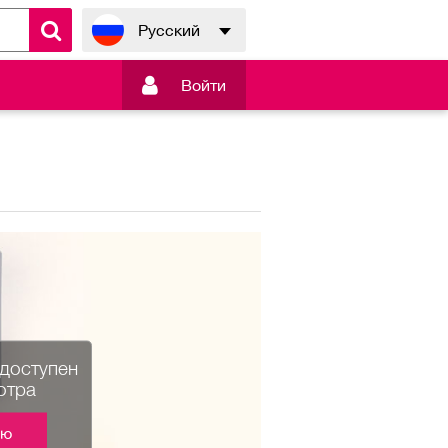
Русский

Войти
едоступен
отра
ию