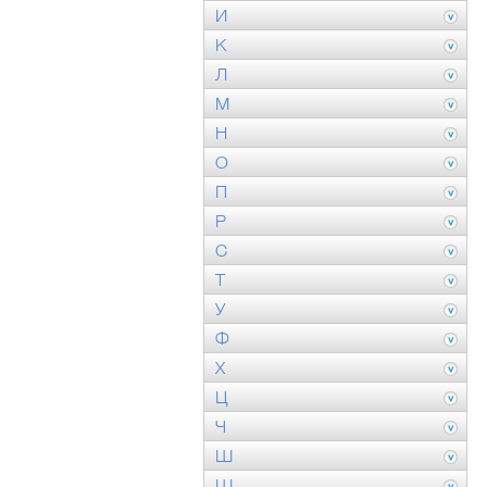
И
К
Л
М
Н
О
П
Р
С
Т
У
Ф
Х
Ц
Ч
Ш
Щ