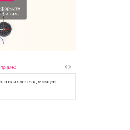
оформите
о фильма
 пример
иала или электродвижущей