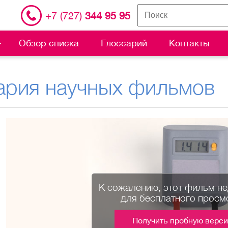
+7 (727)
344 95 95
Обзор списка
Глоссарий
Контакты
ария научных фильмов
К сожалению, этот фильм н
для бесплатного просм
Получить пробную верс