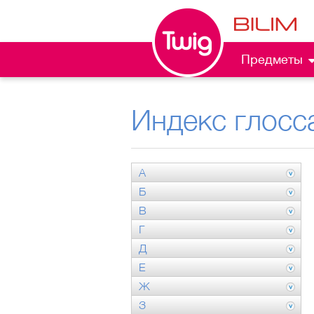
Предметы
Индекс глосс
А
Б
В
Г
Д
Е
Ж
З